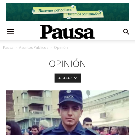
Pausa
Asuntos Públicos
Opinión
OPINIÓN
AL AZAR