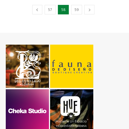
57
58
59