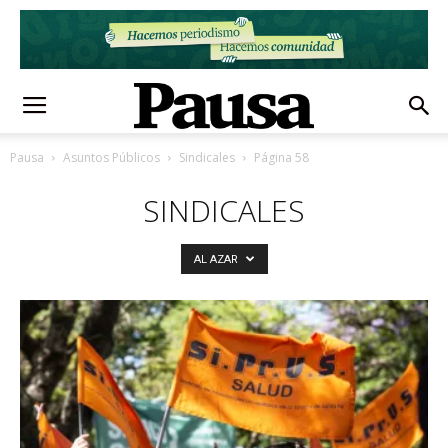
Pausa
Asuntos Públicos
Sindicales
Página 58
SINDICALES
AL AZAR