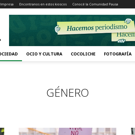
 Impresa
Encontranos en estos kioscos
Conocé la Comunidad Pausa
OCIEDAD
OCIO Y CULTURA
COCOLICHE
FOTOGRAFÍA
GÉNERO