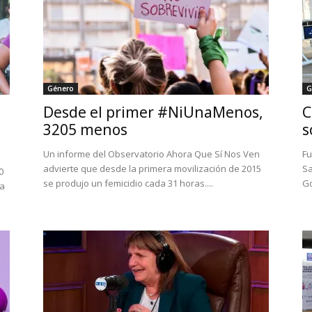
Género
G
Desde el primer #NiUnaMenos,
C
3205 menos
s
Un informe del Observatorio Ahora Que Sí Nos Ven
Fu
advierte que desde la primera movilización de 2015
Sa
0
se produjo un femicidio cada 31 horas....
Go
za