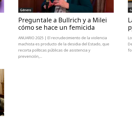
Género
G
Preguntale a Bullrich y a Milei
L
cómo se hace un femicida
p
ANUARIO 2025 | El recrudecimiento de la violencia
Lo
machista es producto de la desidia del Estado, que
De
recorta políticas públicas de asistencia y
fo
prevención,...