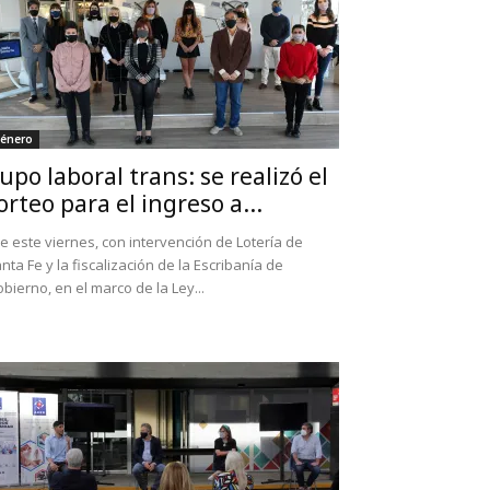
énero
upo laboral trans: se realizó el
orteo para el ingreso a...
e este viernes, con intervención de Lotería de
nta Fe y la fiscalización de la Escribanía de
bierno, en el marco de la Ley...