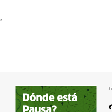
a
la
S