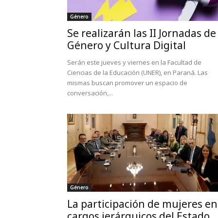
Género
Se realizarán las II Jornadas de
Género y Cultura Digital
Serán este jueves y viernes en la Facultad de
Ciencias de la Educación (UNER), en Paraná. Las
mismas buscan promover un espacio de
conversación,...
Género
La participación de mujeres en
cargos jerárquicos del Estado