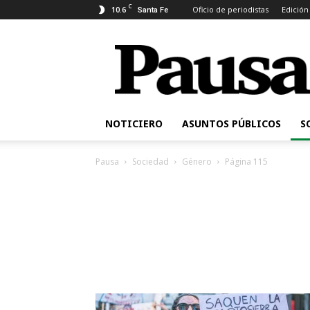
C
10.6
Oficio de periodistas
Edición
Santa Fe
Pausa
NOTICIERO
ASUNTOS PÚBLICOS
S
Pausa
Sociedad
Género
Página 115