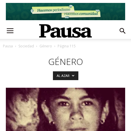
Pausa
Sociedad
Género
Página 115
GÉNERO
AL AZAR