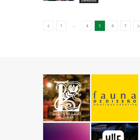
Derechos
...
1
4
5
6
7