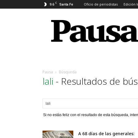
C
9.6
Oficio de periodistas
Edición 
Santa Fe
Pausa
Pausa
Búsqueda
lali
-
Resultados de bú
Si no estás feliz con el resultado de esta búsqueda, inten
A 68 días de las generales: