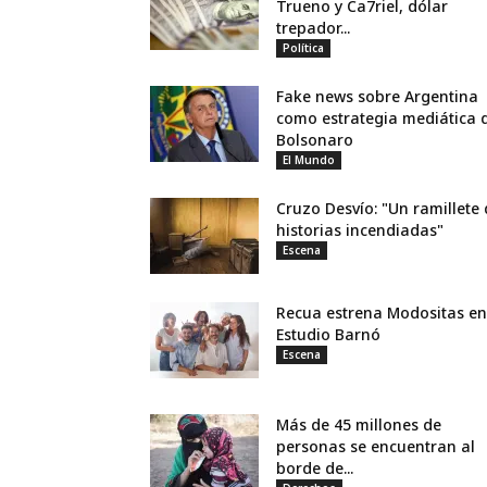
Trueno y Ca7riel, dólar
trepador...
Política
Fake news sobre Argentina
como estrategia mediática 
Bolsonaro
El Mundo
Cruzo Desvío: "Un ramillete
historias incendiadas"
Escena
Recua estrena Modositas en
Estudio Barnó
Escena
Más de 45 millones de
personas se encuentran al
borde de...