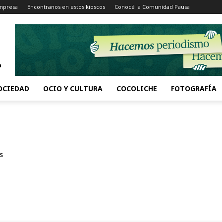
Impresa
Encontranos en estos kioscos
Conocé la Comunidad Pausa
OCIEDAD
OCIO Y CULTURA
COCOLICHE
FOTOGRAFÍA
s