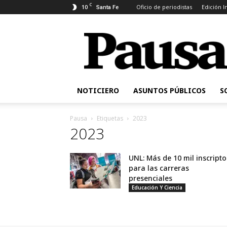
C
10
Oficio de periodistas
Edición 
Santa Fe
Pausa
NOTICIERO
ASUNTOS PÚBLICOS
S
Pausa
Etiquetas
2023
2023
UNL: Más de 10 mil inscripto
para las carreras
presenciales
Educación Y Ciencia