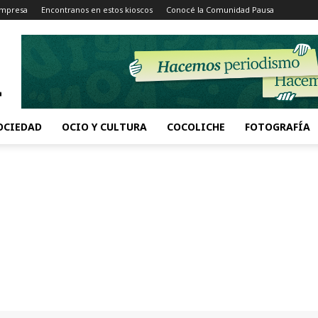
Impresa
Encontranos en estos kioscos
Conocé la Comunidad Pausa
OCIEDAD
OCIO Y CULTURA
COCOLICHE
FOTOGRAFÍA