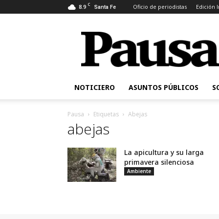
C
8.9
Oficio de periodistas
Edición 
Santa Fe
Pausa
NOTICIERO
ASUNTOS PÚBLICOS
S
Pausa
Etiquetas
Abejas
abejas
La apicultura y su larga
primavera silenciosa
Ambiente