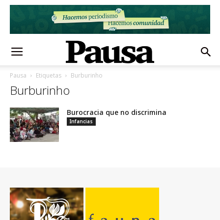
Pausa
Etiquetas
Burburinho
Burburinho
Burocracia que no discrimina
Infancias