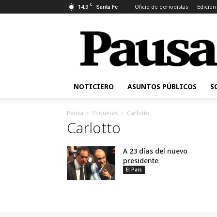
C
14.9
Oficio de periodistas
Edición
Santa Fe
Pausa
NOTICIERO
ASUNTOS PÚBLICOS
S
Pausa
Etiquetas
Carlotto
Carlotto
A 23 días del nuevo
presidente
El País