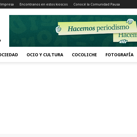
 Impresa
Encontranos en estos kioscos
Conocé la Comunidad Pausa
OCIEDAD
OCIO Y CULTURA
COCOLICHE
FOTOGRAFÍA