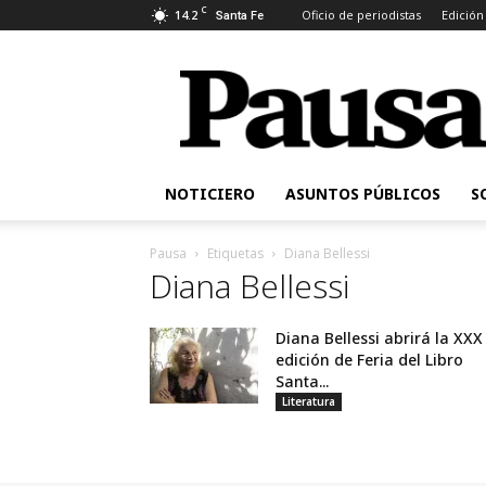
C
14.2
Oficio de periodistas
Edición
Santa Fe
Pausa
NOTICIERO
ASUNTOS PÚBLICOS
S
Pausa
Etiquetas
Diana Bellessi
Diana Bellessi
Diana Bellessi abrirá la XXX
edición de Feria del Libro
Santa...
Literatura