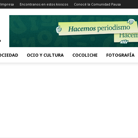
 Impresa
Encontranos en estos kioscos
Conocé la Comunidad Pausa
OCIEDAD
OCIO Y CULTURA
COCOLICHE
FOTOGRAFÍA