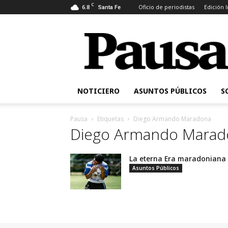
C
6.8
Oficio de periodistas
Edición 
Santa Fe
Pausa
NOTICIERO
ASUNTOS PÚBLICOS
S
Pausa
Etiquetas
Diego Armando Maradona
Diego Armando Marad
La eterna Era maradoniana
Asuntos Públicos