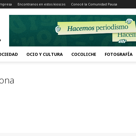
Impresa
Encontranos en estos kioscos
Conocé la Comunidad Pausa
OCIEDAD
OCIO Y CULTURA
COCOLICHE
FOTOGRAFÍA
ona