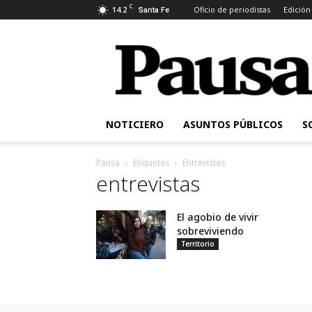
C
14.2
Oficio de periodistas
Edición
Santa Fe
Pausa
NOTICIERO
ASUNTOS PÚBLICOS
S
Pausa
Etiquetas
Entrevistas
entrevistas
El agobio de vivir
sobreviviendo
Territorio