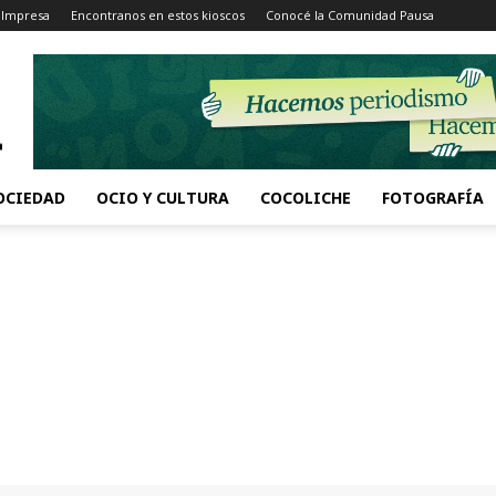
 Impresa
Encontranos en estos kioscos
Conocé la Comunidad Pausa
OCIEDAD
OCIO Y CULTURA
COCOLICHE
FOTOGRAFÍA