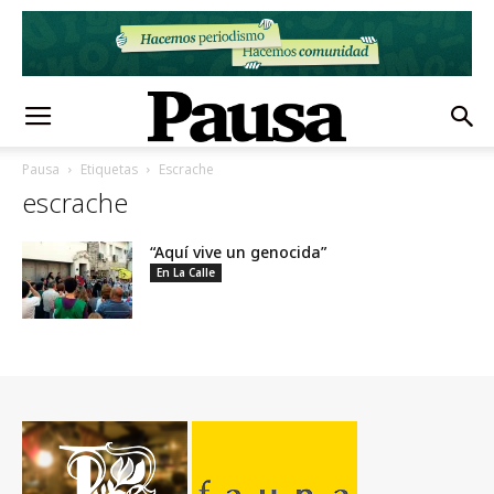
Pausa
Etiquetas
Escrache
escrache
“Aquí vive un genocida”
En La Calle