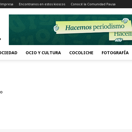
 Impresa
Encontranos en estos kioscos
Conocé la Comunidad Pausa
OCIEDAD
OCIO Y CULTURA
COCOLICHE
FOTOGRAFÍA
to