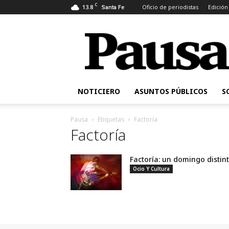
C
13.8
Oficio de periodistas
Edición
Santa Fe
Pausa
NOTICIERO
ASUNTOS PÚBLICOS
S
Pausa
Etiquetas
Factoría
Factoría
Factoría: un domingo distin
Ocio Y Cultura