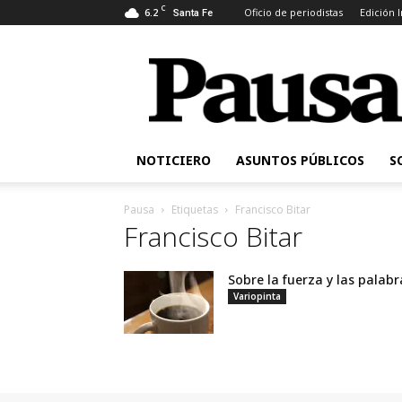
C
6.2
Oficio de periodistas
Edición 
Santa Fe
Pausa
NOTICIERO
ASUNTOS PÚBLICOS
S
Pausa
Etiquetas
Francisco Bitar
Francisco Bitar
Sobre la fuerza y las palabr
Variopinta