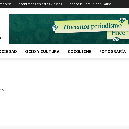
Impresa
Encontranos en estos kioscos
Conocé la Comunidad Pausa
OCIEDAD
OCIO Y CULTURA
COCOLICHE
FOTOGRAFÍA
as