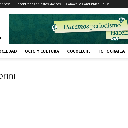
Impresa
Encontranos en estos kioscos
Conocé la Comunidad Pausa
OCIEDAD
OCIO Y CULTURA
COCOLICHE
FOTOGRAFÍA
rini