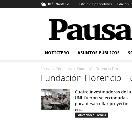
C
18
Oficio de periodistas
Edición 
Santa Fe
Pausa
NOTICIERO
ASUNTOS PÚBLICOS
S
Pausa
Etiquetas
Fundación Florencio Fiorini
Fundación Florencio Fio
Cuatro investigadoras de la
UNL fueron seleccionadas
para desarrollar proyectos
en...
Educación Y Ciencia