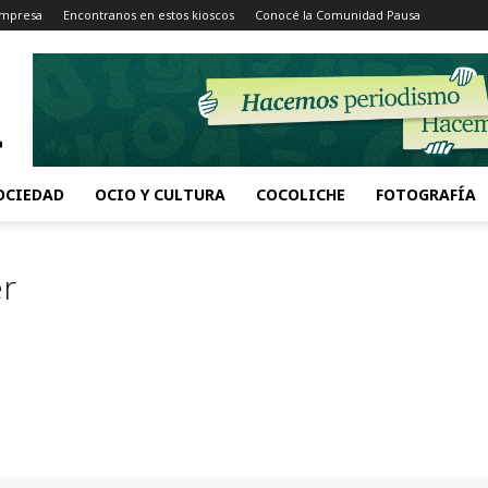
Impresa
Encontranos en estos kioscos
Conocé la Comunidad Pausa
OCIEDAD
OCIO Y CULTURA
COCOLICHE
FOTOGRAFÍA
er
a