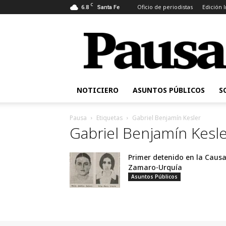
C
6.8
Oficio de periodistas
Edición 
Santa Fe
Pausa
NOTICIERO
ASUNTOS PÚBLICOS
S
Pausa
Etiquetas
Gabriel Benjamín Kesler
Gabriel Benjamín Kesl
Primer detenido en la Caus
Zamaro-Urquía
Asuntos Públicos