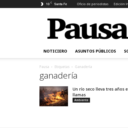
C
10
Oficio de periodistas
Edición 
Santa Fe
Pausa
NOTICIERO
ASUNTOS PÚBLICOS
S
Pausa
Etiquetas
Ganadería
ganadería
Un río seco lleva tres años 
llamas
Ambiente