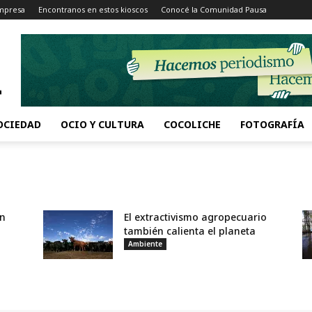
Impresa
Encontranos en estos kioscos
Conocé la Comunidad Pausa
OCIEDAD
OCIO Y CULTURA
COCOLICHE
FOTOGRAFÍA
en
El extractivismo agropecuario
también calienta el planeta
Ambiente