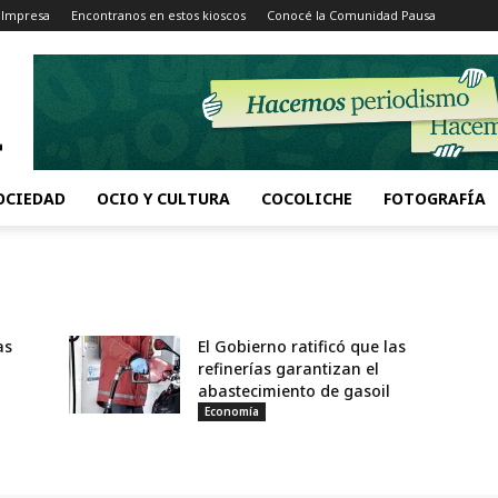
 Impresa
Encontranos en estos kioscos
Conocé la Comunidad Pausa
OCIEDAD
OCIO Y CULTURA
COCOLICHE
FOTOGRAFÍA
as
El Gobierno ratificó que las
refinerías garantizan el
abastecimiento de gasoil
Economía