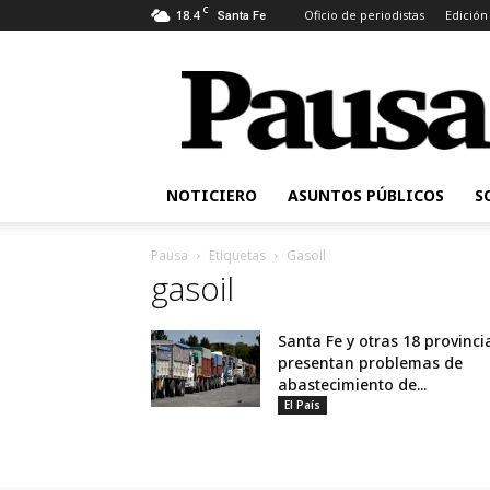
C
18.4
Oficio de periodistas
Edición
Santa Fe
Pausa
NOTICIERO
ASUNTOS PÚBLICOS
S
Pausa
Etiquetas
Gasoil
gasoil
Santa Fe y otras 18 provinci
presentan problemas de
abastecimiento de...
El País