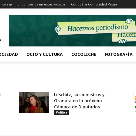
Impresa
Encontranos en estos kioscos
Conocé la Comunidad Pausa
OCIEDAD
OCIO Y CULTURA
COCOLICHE
FOTOGRAFÍA
l
Lifschitz, sus ministros y
Granata en la próxima
Cámara de Diputados
Política