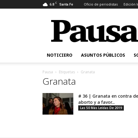
C
6.8
Oficio de periodistas
Edición 
Santa Fe
Pausa
NOTICIERO
ASUNTOS PÚBLICOS
S
Pausa
Etiquetas
Granata
Granata
# 36 | Granata en contra de
aborto y a favor...
Las 50 Más Leídas De 2019