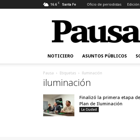
C
16.6
Oficio de periodistas
Edición
Santa Fe
Pausa
NOTICIERO
ASUNTOS PÚBLICOS
S
Pausa
Etiquetas
Iluminación
iluminación
Finalizó la primera etapa de
Plan de Iluminación
La Ciudad