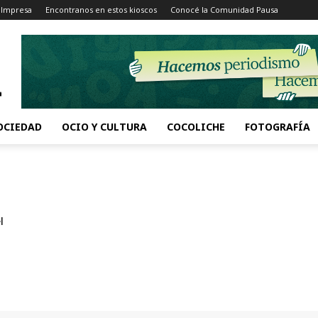
 Impresa
Encontranos en estos kioscos
Conocé la Comunidad Pausa
OCIEDAD
OCIO Y CULTURA
COCOLICHE
FOTOGRAFÍA
l