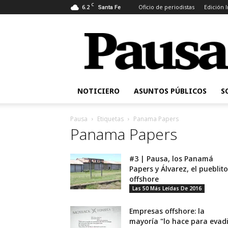
C
6.2
Oficio de periodistas
Edición 
Santa Fe
Pausa
NOTICIERO
ASUNTOS PÚBLICOS
S
Pausa
Etiquetas
Panama Papers
Panama Papers
#3 | Pausa, los Panamá
Papers y Álvarez, el pueblito
offshore
Las 50 Más Leídas De 2016
Empresas offshore: la
mayoría "lo hace para evadi