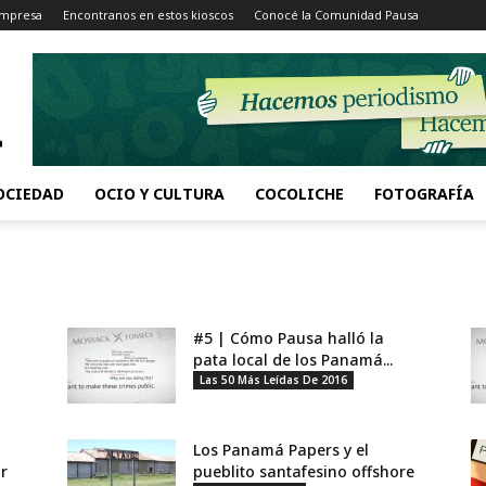
Impresa
Encontranos en estos kioscos
Conocé la Comunidad Pausa
OCIEDAD
OCIO Y CULTURA
COCOLICHE
FOTOGRAFÍA
#5 | Cómo Pausa halló la
pata local de los Panamá...
Las 50 Más Leídas De 2016
Los Panamá Papers y el
r
pueblito santafesino offshore