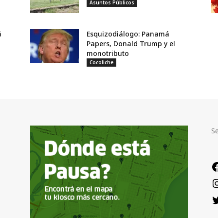
Asuntos Públicos
á
Esquizodiálogo: Panamá
Papers, Donald Trump y el
monotributo
Cocoliche
S