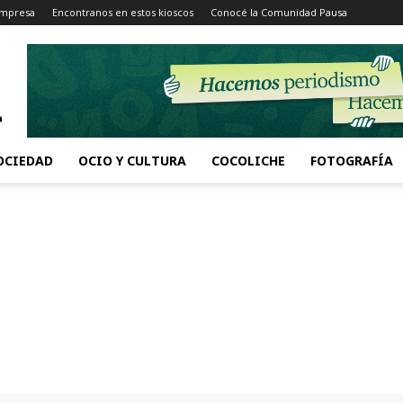
Impresa
Encontranos en estos kioscos
Conocé la Comunidad Pausa
OCIEDAD
OCIO Y CULTURA
COCOLICHE
FOTOGRAFÍA