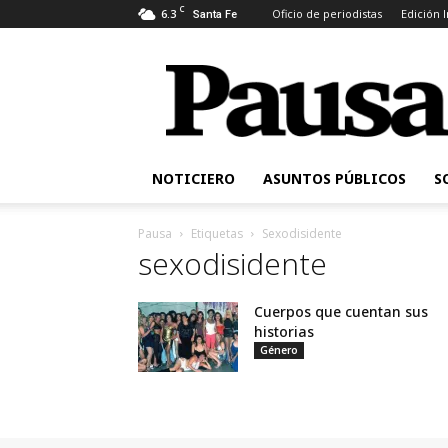
C
6.3
Oficio de periodistas
Edición 
Santa Fe
Pausa
NOTICIERO
ASUNTOS PÚBLICOS
S
Pausa
Etiquetas
Sexodisidente
sexodisidente
Cuerpos que cuentan sus
historias
Género