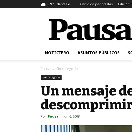
C
8.9
Oficio de periodistas
Edición 
Santa Fe
Pausa
NOTICIERO
ASUNTOS PÚBLICOS
S
Pausa
Sin categoría
Sin categoría
Un mensaje de
descomprimir 
Por
Pausa
-
Jun 6, 2008