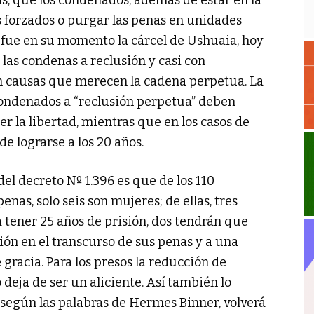
ás, que los condenados, además de estar en la
s forzados o purgar las penas en unidades
fue en su momento la cárcel de Ushuaia, hoy
las condenas a reclusión y casi con
en causas que merecen la cadena perpetua. La
 condenados a “reclusión perpetua” deben
r la libertad, mientras que en los casos de
de lograrse a los 20 años.
el decreto Nº 1.396 es que de los 110
as, solo seis son mujeres; de ellas, tres
a tener 25 años de prisión, dos tendrán que
ón en el transcurso de sus penas y a una
 gracia. Para los presos la reducción de
deja de ser un aliciente. Así también lo
 según las palabras de Hermes Binner, volverá