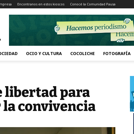
Impresa
Encontranos en estos kioscos
Conocé la Comunidad Pausa
OCIEDAD
OCIO Y CULTURA
COCOLICHE
FOTOGRAFÍA
 libertad para
la convivencia