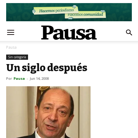
Pausa
Sin categoría
Un siglo después
Por
Pausa
-
Jun 14, 2008