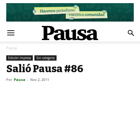
Pausa
Edición Impresa
Sin categoría
Salió Pausa #86
Por
Pausa
-
Nov 2, 2011