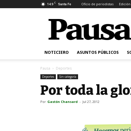
C
14.9
Oficio de periodistas
Edición
Santa Fe
Pausa
NOTICIERO
ASUNTOS PÚBLICOS
S
Pausa
Deportes
Deportes
Sin categoría
Por toda la glo
Por
Gastón Chansard
-
Jul 27, 2012