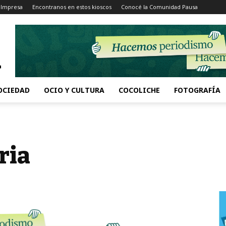
 Impresa
Encontranos en estos kioscos
Conocé la Comunidad Pausa
OCIEDAD
OCIO Y CULTURA
COCOLICHE
FOTOGRAFÍA
ria