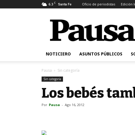
C
6.3
Oficio de periodistas
Edición 
Santa Fe
Pausa
NOTICIERO
ASUNTOS PÚBLICOS
S
Pausa
Sin categoría
Sin categoría
Los bebés tam
Por
Pausa
-
Ago 16, 2012