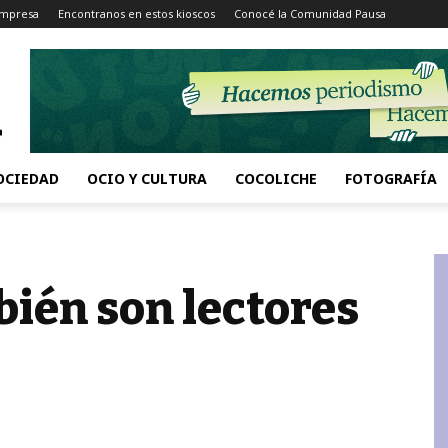
Impresa
Encontranos en estos kioscos
Conocé la Comunidad Pausa
OCIEDAD
OCIO Y CULTURA
COCOLICHE
FOTOGRAFÍA
bién son lectores