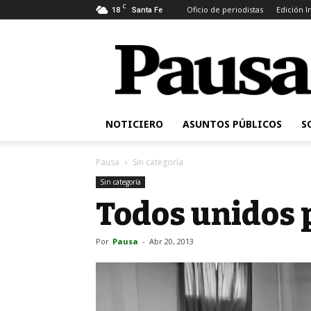
C
18
Oficio de periodistas
Edición 
Santa Fe
Pausa
NOTICIERO
ASUNTOS PÚBLICOS
S
Pausa
Sin categoría
Sin categoría
Todos unidos p
Por
Pausa
-
Abr 20, 2013