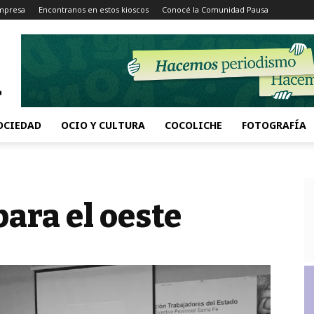
Impresa
Encontranos en estos kioscos
Conocé la Comunidad Pausa
OCIEDAD
OCIO Y CULTURA
COCOLICHE
FOTOGRAFÍA
ara el oeste