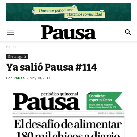
Pausa
Sin categoría
Ya salió Pausa #114
Por
Pausa
-
May 30, 2013