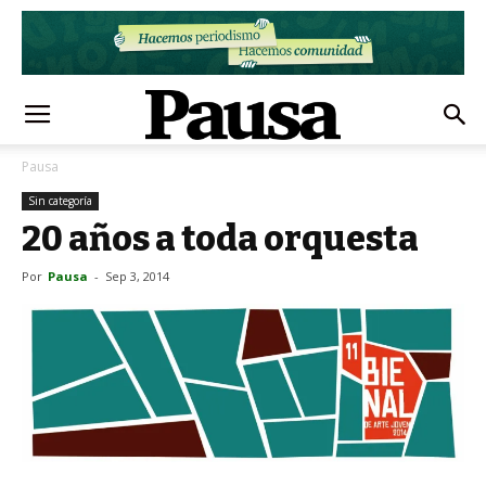
Pausa
Sin categoría
20 años a toda orquesta
Por
Pausa
-
Sep 3, 2014