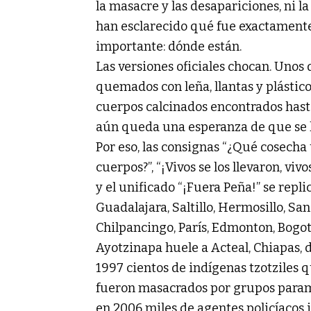
la masacre y las desapariciones, ni l
han esclarecido qué fue exactamente 
importante: dónde están.
Las versiones oficiales chocan. Unos
quemados con leña, llantas y plástico
cuerpos calcinados encontrados hast
aún queda una esperanza de que se h
Por eso, las consignas “¿Qué cosecha
cuerpos?”, “¡Vivos se los llevaron, viv
y el unificado “¡Fuera Peña!” se repli
Guadalajara, Saltillo, Hermosillo, San
Chilpancingo, París, Edmonton, Bogotá,
Ayotzinapa huele a Acteal, Chiapas,
1997 cientos de indígenas tzotziles
fueron masacrados por grupos parami
en 2006 miles de agentes policíacos 