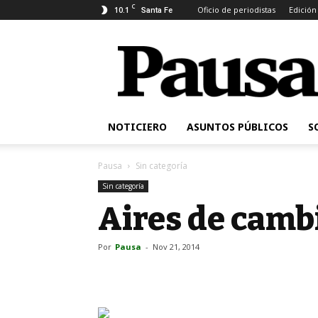
C
10.1
Oficio de periodistas
Edición
Santa Fe
Pausa
NOTICIERO
ASUNTOS PÚBLICOS
S
Pausa
Sin categoría
Sin categoría
Aires de camb
Por
Pausa
-
Nov 21, 2014