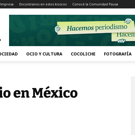
 Impresa
Encontranos en estos kioscos
Conocé la Comunidad Pausa
OCIEDAD
OCIO Y CULTURA
COCOLICHE
FOTOGRAFÍA
io en México