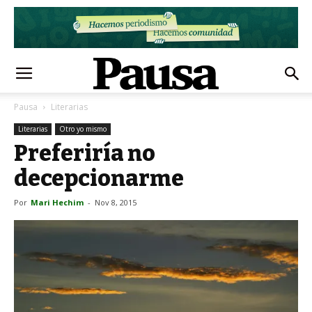
Pausa
Literarias
Literarias
Otro yo mismo
Preferiría no
decepcionarme
Por
Mari Hechim
-
Nov 8, 2015