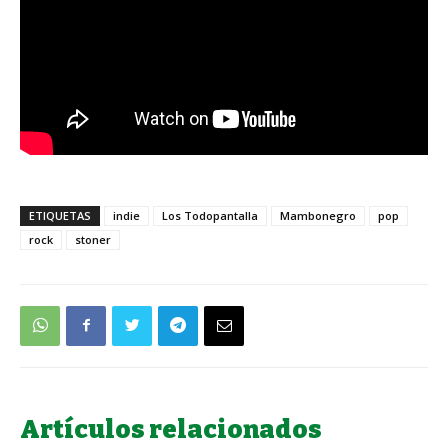
ETIQUETAS
indie
Los Todopantalla
Mambonegro
pop
rock
stoner
Artículos relacionados