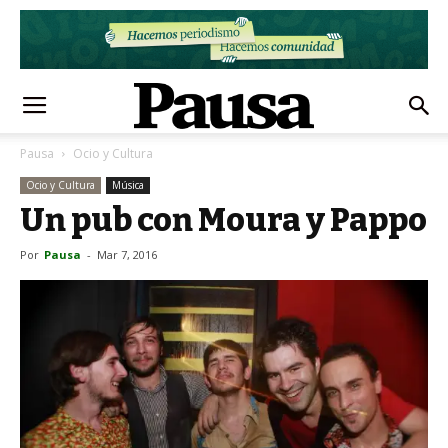
Pausa
Ocio y Cultura
Ocio y Cultura
Música
Un pub con Moura y Pappo
Por
Pausa
-
Mar 7, 2016