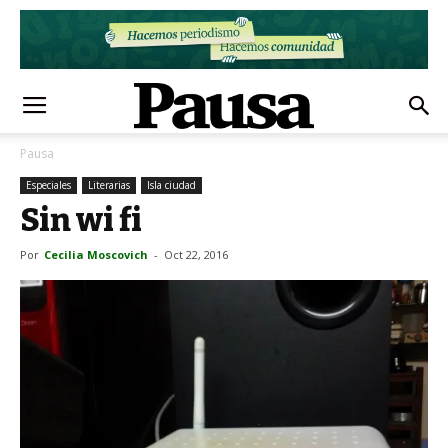
Pausa
Especiales
Literarias
Isla ciudad
Sin wi fi
Por
Cecilia Moscovich
-
Oct 22, 2016