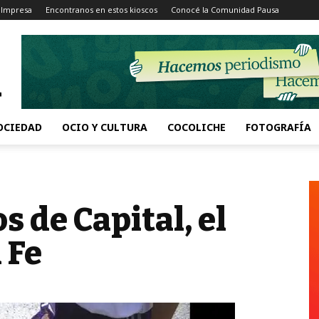
 Impresa
Encontranos en estos kioscos
Conocé la Comunidad Pausa
OCIEDAD
OCIO Y CULTURA
COCOLICHE
FOTOGRAFÍA
os de Capital, el
 Fe