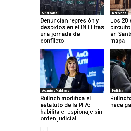
Sindicales
Derechos
Denuncian represión y
Los 20 
despidos en el INTI tras
circuito
una jornada de
en Sant
conflicto
mapa
Asuntos Públicos
Política
Bullrich modifica el
Bullrich
estatuto de la PFA:
nace g
habilita el espionaje sin
orden judicial