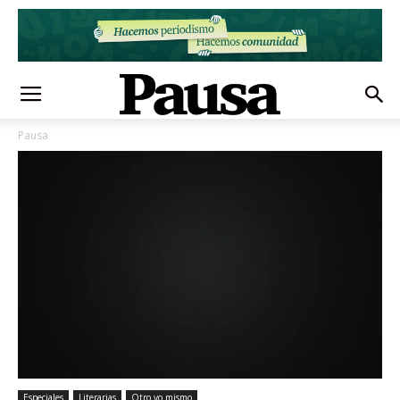
Pausa
Especiales
Literarias
Otro yo mismo