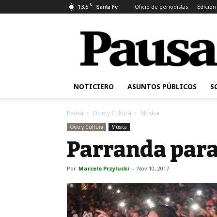
C
13.5
Oficio de periodistas
Edición
Santa Fe
Pausa
NOTICIERO
ASUNTOS PÚBLICOS
S
Pausa
Ocio y Cultura
Música
Ocio y Cultura
Música
Parranda para
Por
Marcelo Przylucki
-
Nov 10, 2017