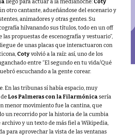
ía
llegó para actuar a la medianoche:
Coty
n otro cantante, adueñándose del escenario y
stentes, animadores y otras gentes. Su
ografía hilvanando sus títulos, todo en un off
 las propuestas de escenografía y vestuario”,
spliegue de unas placas que interactuaron con
ticona,
Coty
volvió a la raíz: así, uno de los
enganchado entre “El segundo en tu vida/Qué
e quebró escuchando a la gente corear.
. En las tribunas sí había espacio, muy
 de
Los Palmeras con la Filarmónica
sería
 con menor movimiento fue la cantina, que
 un recorrido por la historia de la cumbia
archivo y un texto de más fiel a Wikipedia,
da para aprovechar la vista de las ventanas