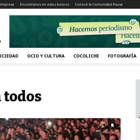
 Impresa
Encontranos en estos kioscos
Conocé la Comunidad Pausa
OCIEDAD
OCIO Y CULTURA
COCOLICHE
FOTOGRAFÍA
 todos