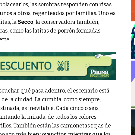
bolacearlos, las sombras responden con risas.
nos a otros, regenteados por familias. Uno es
itas, la
Secco
, la conservadora también,
as, como las latitas de porrón formadas
ette.
scuchar qué pasa adentro, el escenario está
o de la ciudad. La cumbia, como siempre,
tinada, es inevitable. Cada cinco o seis
ntando la mirada, de todos los colores:
rillos. También están las camionetas rojas de
po son más bien jovencitos, mientras que los