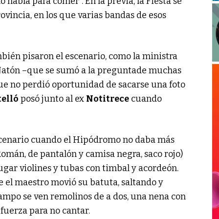
 había para comer”. En la previa, la Fiesta se
ovincia, en los que varias bandas de esos
mbién pisaron el escenario, como la ministra
 Jatón –que se sumó a la preguntade muchas
que no perdió oportunidad de sacarse una foto
elló
posó junto al ex
Notitrece
cuando
 escenario cuando el Hipódromo no daba más
 Román, de pantalón y camisa negra, saco rojo)
jugar violines y tubas con timbal y acordeón.
e el maestro movió su batuta, saltando y
campo se ven remolinos de a dos, una nena con
 fuerza para no cantar.