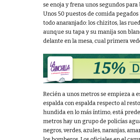
se enoja y frena unos segundos para 
Unos 50 puestos de comida pegados u
todo anaranjado: los chizitos, las rued
aunque su tapa y su manija son blanc
delante en la mesa, cual primera ved
Recién a unos metros se empieza a e
espalda con espalda respecto al rest
hundida en lo más íntimo, está predes
metros hay un grupo de policías agua
negros, verdes, azules, naranjas, ama
los bomberos. Los oficiales en el cam