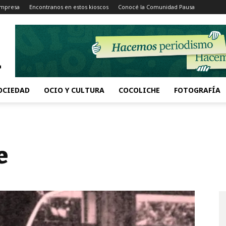
Impresa
Encontranos en estos kioscos
Conocé la Comunidad Pausa
OCIEDAD
OCIO Y CULTURA
COCOLICHE
FOTOGRAFÍA
e