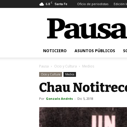
C
6.8
Oficio de periodistas
Edición 
Santa Fe
Pausa
NOTICIERO
ASUNTOS PÚBLICOS
S
Pausa
Ocio y Cultura
Medios
Ocio y Cultura
Medios
Chau Notitrec
Por
Gonzalo Andrés
-
Dic 5, 2018