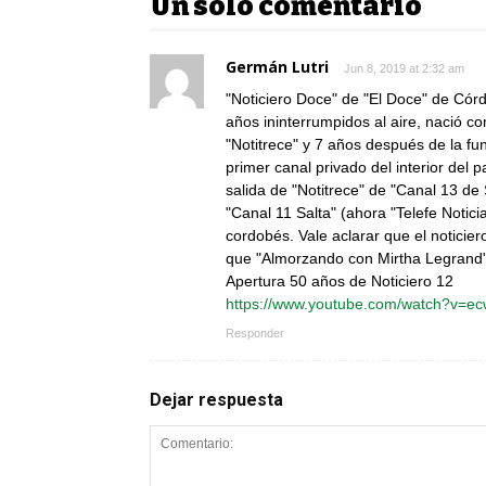
Un solo comentario
Germán Lutri
Jun 8, 2019 at 2:32 am
"Noticiero Doce" de "El Doce" de Cór
años ininterrumpidos al aire, nació 
"Notitrece" y 7 años después de la fu
primer canal privado del interior del
salida de "Notitrece" de "Canal 13 de
"Canal 11 Salta" (ahora "Telefe Notici
cordobés. Vale aclarar que el noticie
que "Almorzando con Mirtha Legrand" 
Apertura 50 años de Noticiero 12
https://www.youtube.com/watch?v=
Responder
Dejar respuesta