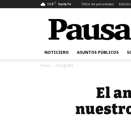
C
13.8
Oficio de periodistas
Edición
Santa Fe
Pausa
NOTICIERO
ASUNTOS PÚBLICOS
S
Pausa
Fotografía
El a
nuestro