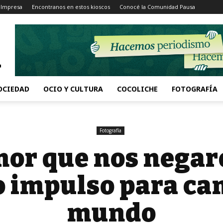
 Impresa
Encontranos en estos kioscos
Conocé la Comunidad Pausa
OCIEDAD
OCIO Y CULTURA
COCOLICHE
FOTOGRAFÍA
Fotografía
mor que nos negar
 impulso para ca
mundo