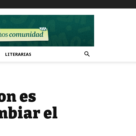
LITERARIAS
on es
mbiar el