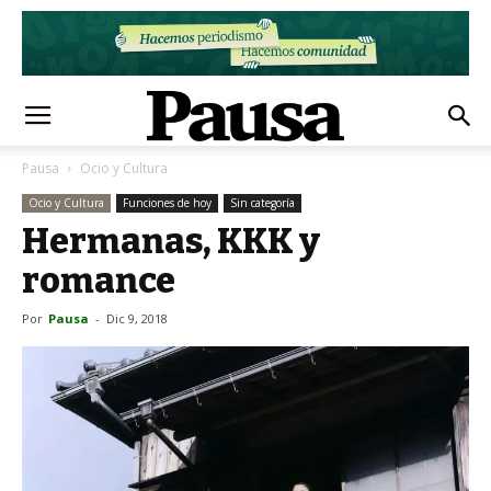
Pausa
Ocio y Cultura
Ocio y Cultura
Funciones de hoy
Sin categoría
Hermanas, KKK y
romance
Por
Pausa
-
Dic 9, 2018