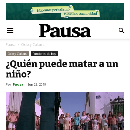
Pausa
Ocio y Cultura
Ocio y Cultura
Funciones de hoy
¿Quién puede matar a un
niño?
Por
Pausa
-
Jun 28, 2019