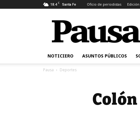
C
18.4
Oficio de periodistas
Edición
Santa Fe
Pausa
NOTICIERO
ASUNTOS PÚBLICOS
S
Pausa
Deportes
Colón