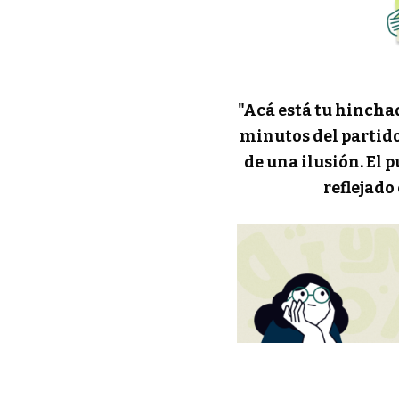
"Acá está tu hinchad
minutos del partido
de una ilusión. El 
reflejado