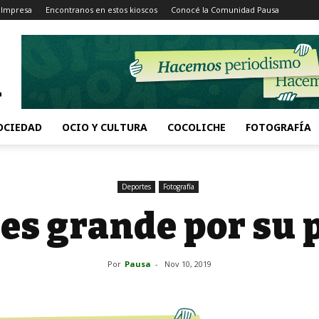
 Impresa
Encontranos en estos kioscos
Conocé la Comunidad Pausa
OCIEDAD
OCIO Y CULTURA
COCOLICHE
FOTOGRAFÍA
Deportes
Fotografía
 es grande por su 
Por
Pausa
-
Nov 10, 2019