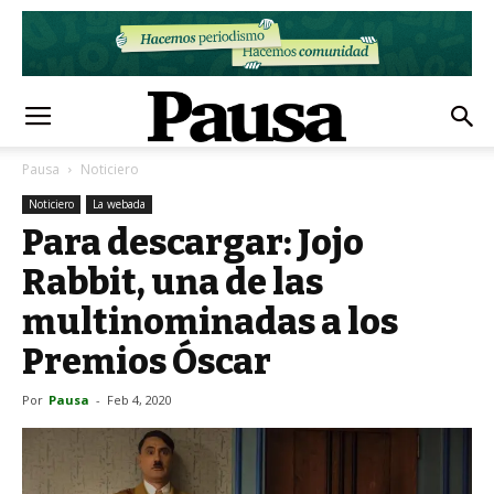
Pausa
Noticiero
Noticiero
La webada
Para descargar: Jojo
Rabbit, una de las
multinominadas a los
Premios Óscar
Por
Pausa
-
Feb 4, 2020