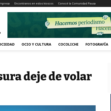
Impresa
Encontranos en estos kioscos
Conocé la Comunidad Pausa
OCIEDAD
OCIO Y CULTURA
COCOLICHE
FOTOGRAFÍA
sura deje de volar