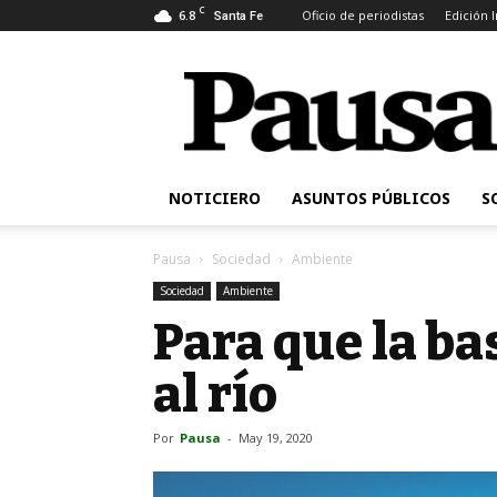
C
6.8
Oficio de periodistas
Edición 
Santa Fe
Pausa
NOTICIERO
ASUNTOS PÚBLICOS
S
Pausa
Sociedad
Ambiente
Sociedad
Ambiente
Para que la ba
al río
Por
Pausa
-
May 19, 2020