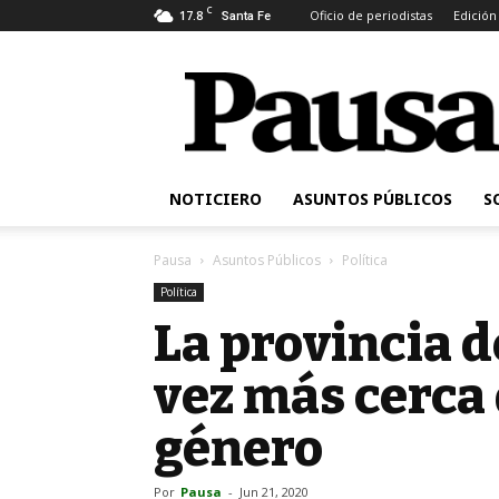
C
17.8
Oficio de periodistas
Edición
Santa Fe
Pausa
NOTICIERO
ASUNTOS PÚBLICOS
S
Pausa
Asuntos Públicos
Política
Política
La provincia d
vez más cerca 
género
Por
Pausa
-
Jun 21, 2020