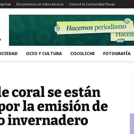
Impresa
Encontranos en estos kioscos
Conocé la Comunidad Pausa
OCIEDAD
OCIO Y CULTURA
COCOLICHE
FOTOGRAFÍA
de coral se están
por la emisión de
to invernadero