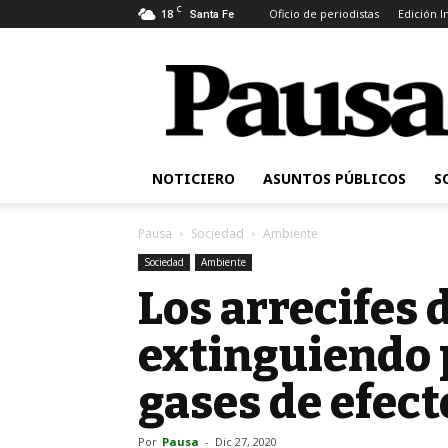
C
18
Oficio de periodistas
Edición 
Santa Fe
Pausa
NOTICIERO
ASUNTOS PÚBLICOS
S
Pausa
Sociedad
Ambiente
Sociedad
Ambiente
Los arrecifes 
extinguiendo 
gases de efec
Por
Pausa
-
Dic 27, 2020