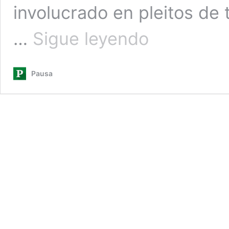
involucrado en pleitos de 
La
…
Sigue leyendo
escalada
criminal
en
Pausa
la
provincia
de
Santa
Fe