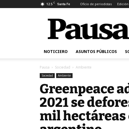
C
12.5
Oficio de periodistas
Edición
Santa Fe
Pausa
NOTICIERO
ASUNTOS PÚBLICOS
S
Pausa
Sociedad
Ambiente
Sociedad
Ambiente
Greenpeace ad
2021 se defor
mil hectáreas 