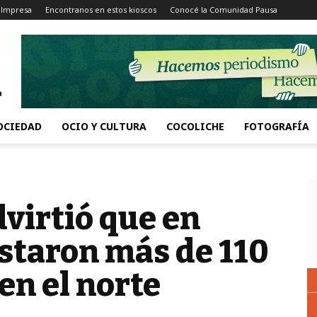
 Impresa
Encontranos en estos kioscos
Conocé la Comunidad Pausa
OCIEDAD
OCIO Y CULTURA
COCOLICHE
FOTOGRAFÍA
virtió que en
estaron más de 110
en el norte