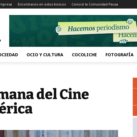
Impresa
Encontranos en estos kioscos
Conocé la Comunidad Pausa
OCIEDAD
OCIO Y CULTURA
COCOLICHE
FOTOGRAFÍA
emana del Cine
érica