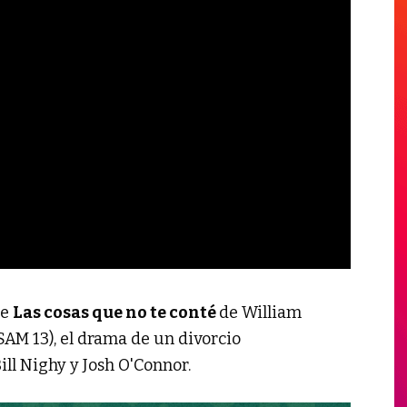
de
Las cosas que no te conté
de William
SAM 13), el drama de un divorcio
ll Nighy y Josh O'Connor.