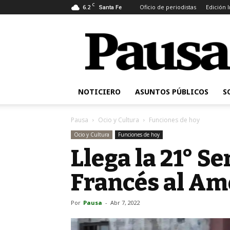
C
6.2
Oficio de periodistas
Edición 
Santa Fe
Pausa
NOTICIERO
ASUNTOS PÚBLICOS
S
Pausa
Ocio y Cultura
Funciones de hoy
Ocio y Cultura
Funciones de hoy
Llega la 21° S
Francés al Am
Por
Pausa
-
Abr 7, 2022